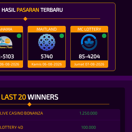
GATES OF OLYMPUS
500.000
HASIL
PASARAN
TERBARU
LIVE CASINO BONANZA
1.250.000
LOTTERY 4D
100.000
AITLAND
MC LOTTERY
BIRMINGHAM
FRAN
LOTTERY 3DD
235.000
5740
85-4204
1379
2
LOTTERY 2DD
2.000.000
 06-08-2026
Jumat 07-08-2026
Jumat 07-08-2026
Jumat 0
LOTTERY 4D
950.000
GATES OF OLYMPUS
500.000
LAST 20
WINNERS
LIVE CASINO BONANZA
1.250.000
LOTTERY 4D
100.000
LOTTERY 3DD
235.000