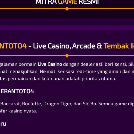
MITRA
GAME
RESMI
NTOTO4
- Live Casino, Arcade &
Tembak I
galaman bermain
Live Casino
dengan dealer asli berlisensi, pi
ual menakjubkan. Nikmati sensasi real-time yang aman dan m
tas permainan dan keamanan adalah prioritas utama.
ANGERANTOTO4
 Baccarat, Roulette, Dragon Tiger, dan Sic Bo. Semua game dip
er kasino nyata.
eru