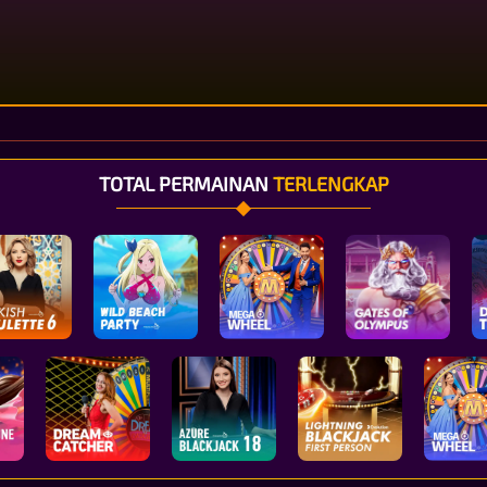
TOTAL PERMAINAN
TERLENGKAP
WIN***