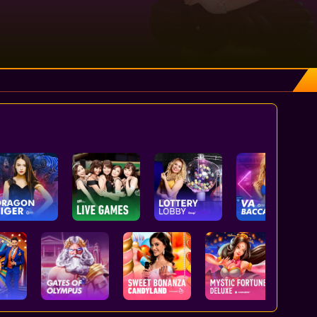
LOTTERY 4D
950.000