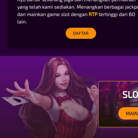
yang telah kami sediakan. Menangkan berbagai jackp
dan mainkan game slot dengan
RTP
tertinggi dari BO
lain.
DAFTAR
SL
MAIN