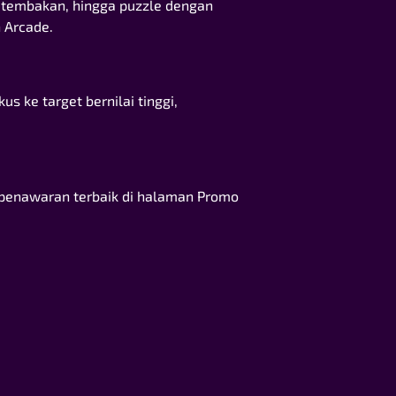
-tembakan, hingga puzzle dengan
 Arcade
.
s ke target bernilai tinggi,
penawaran terbaik di
halaman Promo