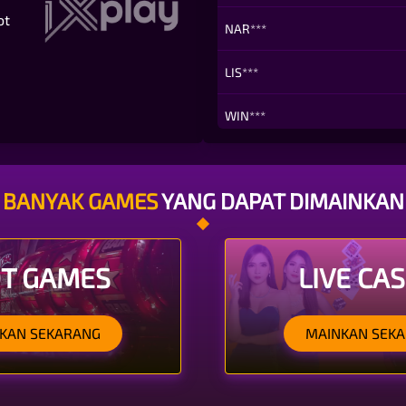
ot
LIS***
WIN***
AYX***
SUK***
BANYAK GAMES
YANG DAPAT DIMAINKAN
KAL***
NAR***
OT GAMES
LIVE CA
LIS***
KAN SEKARANG
MAINKAN SEK